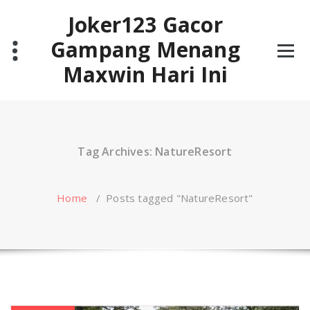
Skip
Joker123 Gacor
to
content
Gampang Menang
Maxwin Hari Ini
Tag Archives: NatureResort
Home
/
Posts tagged "NatureResort"