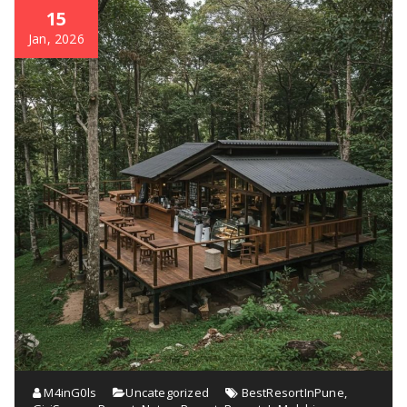
15
Jan, 2026
M4inG0ls
Uncategorized
BestResortInPune
,