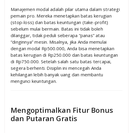
Manajemen modal adalah pilar utama dalam strategi
pemain pro. Mereka menetapkan batas kerugian
(stop-loss) dan batas keuntungan (take-profit)
sebelum mulai bermain. Batas ini tidak boleh
dilanggar, tidak peduli seberapa “panas” atau
“dinginnya” mesin. Misalnya, jika Anda memulai
dengan modal Rp500.000, Anda bisa menetapkan
batas kerugian di Rp250.000 dan batas keuntungan
di Rp750.000. Setelah salah satu batas tercapai,
segera berhenti. Disiplin ini mencegah Anda
kehilangan lebih banyak uang dan membantu
mengunci keuntungan.
Mengoptimalkan Fitur Bonus
dan Putaran Gratis