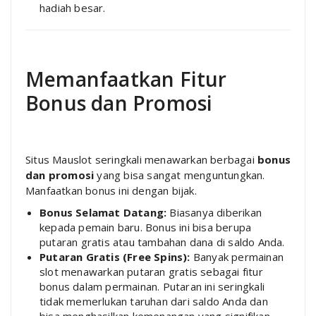
hadiah besar.
Memanfaatkan Fitur
Bonus dan Promosi
Situs Mauslot seringkali menawarkan berbagai
bonus
dan promosi
yang bisa sangat menguntungkan.
Manfaatkan bonus ini dengan bijak.
Bonus Selamat Datang:
Biasanya diberikan
kepada pemain baru. Bonus ini bisa berupa
putaran gratis atau tambahan dana di saldo Anda.
Putaran Gratis (Free Spins):
Banyak permainan
slot menawarkan putaran gratis sebagai fitur
bonus dalam permainan. Putaran ini seringkali
tidak memerlukan taruhan dari saldo Anda dan