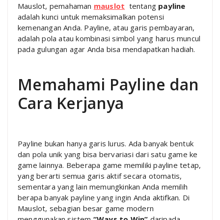
Mauslot, pemahaman
mauslot
tentang
payline
adalah kunci untuk memaksimalkan potensi
kemenangan Anda. Payline, atau garis pembayaran,
adalah pola atau kombinasi simbol yang harus muncul
pada gulungan agar Anda bisa mendapatkan hadiah.
Memahami Payline dan
Cara Kerjanya
Payline bukan hanya garis lurus. Ada banyak bentuk
dan pola unik yang bisa bervariasi dari satu game ke
game lainnya. Beberapa game memiliki payline tetap,
yang berarti semua garis aktif secara otomatis,
sementara yang lain memungkinkan Anda memilih
berapa banyak payline yang ingin Anda aktifkan. Di
Mauslot, sebagian besar game modern
menggunakan sistem
“Ways to Win”
daripada