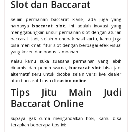
Slot dan Baccarat
Selain permainan baccarat klasik, ada juga yang
namanya
baccarat slot
. Ini adalah inovasi yang
menggabungkan unsur permainan slot dengan aturan
baccarat. Jadi, selain menebak hasil kartu, kamu juga
bisa menikmati fitur slot dengan berbagai efek visual
yang keren dan bonus tambahan.
Kalau kamu suka suasana permainan yang lebih
dinamis dan penuh warna,
baccarat slot
bisa jadi
alternatif seru untuk dicoba selain versi live dealer
atau baccarat biasa di
casino online
.
Tips Jitu Main Judi
Baccarat Online
Supaya gak cuma mengandalkan hoki, kamu bisa
terapkan beberapa tips ini: