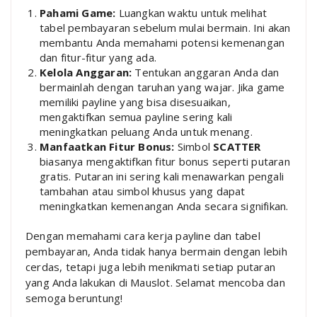
Pahami Game:
Luangkan waktu untuk melihat
tabel pembayaran sebelum mulai bermain. Ini akan
membantu Anda memahami potensi kemenangan
dan fitur-fitur yang ada.
Kelola Anggaran:
Tentukan anggaran Anda dan
bermainlah dengan taruhan yang wajar. Jika game
memiliki payline yang bisa disesuaikan,
mengaktifkan semua payline sering kali
meningkatkan peluang Anda untuk menang.
Manfaatkan Fitur Bonus:
Simbol
SCATTER
biasanya mengaktifkan fitur bonus seperti putaran
gratis. Putaran ini sering kali menawarkan pengali
tambahan atau simbol khusus yang dapat
meningkatkan kemenangan Anda secara signifikan.
Dengan memahami cara kerja payline dan tabel
pembayaran, Anda tidak hanya bermain dengan lebih
cerdas, tetapi juga lebih menikmati setiap putaran
yang Anda lakukan di Mauslot. Selamat mencoba dan
semoga beruntung!