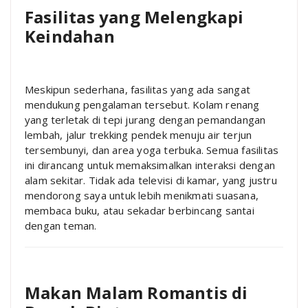
Fasilitas yang Melengkapi
Keindahan
Meskipun sederhana, fasilitas yang ada sangat
mendukung pengalaman tersebut. Kolam renang
yang terletak di tepi jurang dengan pemandangan
lembah, jalur trekking pendek menuju air terjun
tersembunyi, dan area yoga terbuka. Semua fasilitas
ini dirancang untuk memaksimalkan interaksi dengan
alam sekitar. Tidak ada televisi di kamar, yang justru
mendorong saya untuk lebih menikmati suasana,
membaca buku, atau sekadar berbincang santai
dengan teman.
Makan Malam Romantis di