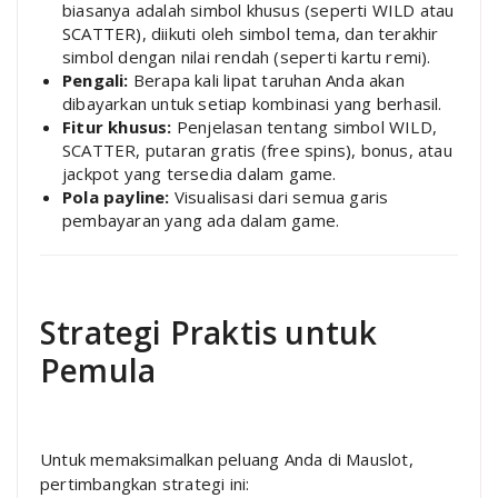
biasanya adalah simbol khusus (seperti WILD atau
SCATTER), diikuti oleh simbol tema, dan terakhir
simbol dengan nilai rendah (seperti kartu remi).
Pengali:
Berapa kali lipat taruhan Anda akan
dibayarkan untuk setiap kombinasi yang berhasil.
Fitur khusus:
Penjelasan tentang simbol WILD,
SCATTER, putaran gratis (free spins), bonus, atau
jackpot yang tersedia dalam game.
Pola payline:
Visualisasi dari semua garis
pembayaran yang ada dalam game.
Strategi Praktis untuk
Pemula
Untuk memaksimalkan peluang Anda di Mauslot,
pertimbangkan strategi ini: