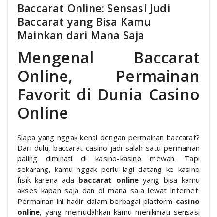
Baccarat Online: Sensasi Judi
Baccarat yang Bisa Kamu
Mainkan dari Mana Saja
Mengenal Baccarat
Online, Permainan
Favorit di Dunia Casino
Online
Siapa yang nggak kenal dengan permainan baccarat?
Dari dulu, baccarat casino jadi salah satu permainan
paling diminati di kasino-kasino mewah. Tapi
sekarang, kamu nggak perlu lagi datang ke kasino
fisik karena ada
baccarat online
yang bisa kamu
akses kapan saja dan di mana saja lewat internet.
Permainan ini hadir dalam berbagai platform
casino
online
, yang memudahkan kamu menikmati sensasi