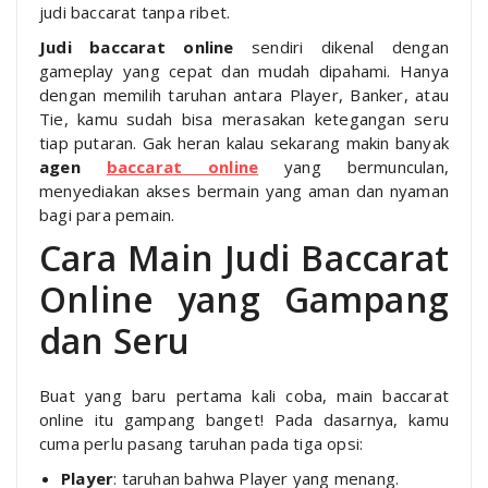
judi baccarat tanpa ribet.
Judi baccarat online
sendiri dikenal dengan
gameplay yang cepat dan mudah dipahami. Hanya
dengan memilih taruhan antara Player, Banker, atau
Tie, kamu sudah bisa merasakan ketegangan seru
tiap putaran. Gak heran kalau sekarang makin banyak
agen
baccarat online
yang bermunculan,
menyediakan akses bermain yang aman dan nyaman
bagi para pemain.
Cara Main Judi Baccarat
Online yang Gampang
dan Seru
Buat yang baru pertama kali coba, main baccarat
online itu gampang banget! Pada dasarnya, kamu
cuma perlu pasang taruhan pada tiga opsi:
Player
: taruhan bahwa Player yang menang.