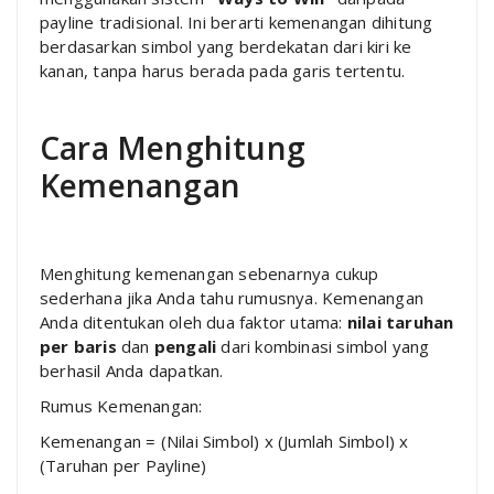
payline tradisional. Ini berarti kemenangan dihitung
berdasarkan simbol yang berdekatan dari kiri ke
kanan, tanpa harus berada pada garis tertentu.
Cara Menghitung
Kemenangan
Menghitung kemenangan sebenarnya cukup
sederhana jika Anda tahu rumusnya. Kemenangan
Anda ditentukan oleh dua faktor utama:
nilai taruhan
per baris
dan
pengali
dari kombinasi simbol yang
berhasil Anda dapatkan.
Rumus Kemenangan:
Kemenangan = (Nilai Simbol) x (Jumlah Simbol) x
(Taruhan per Payline)