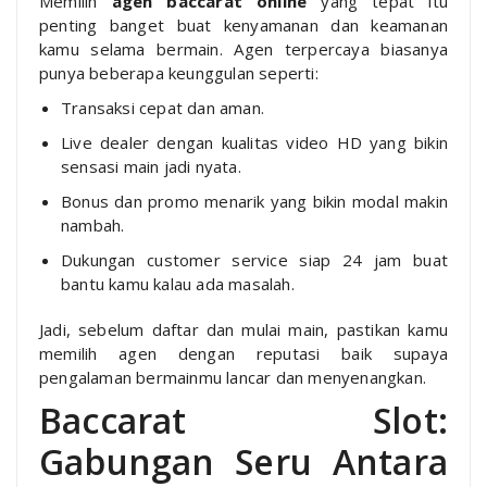
Memilih
agen baccarat online
yang tepat itu
penting banget buat kenyamanan dan keamanan
kamu selama bermain. Agen terpercaya biasanya
punya beberapa keunggulan seperti:
Transaksi cepat dan aman.
Live dealer dengan kualitas video HD yang bikin
sensasi main jadi nyata.
Bonus dan promo menarik yang bikin modal makin
nambah.
Dukungan customer service siap 24 jam buat
bantu kamu kalau ada masalah.
Jadi, sebelum daftar dan mulai main, pastikan kamu
memilih agen dengan reputasi baik supaya
pengalaman bermainmu lancar dan menyenangkan.
Baccarat Slot:
Gabungan Seru Antara