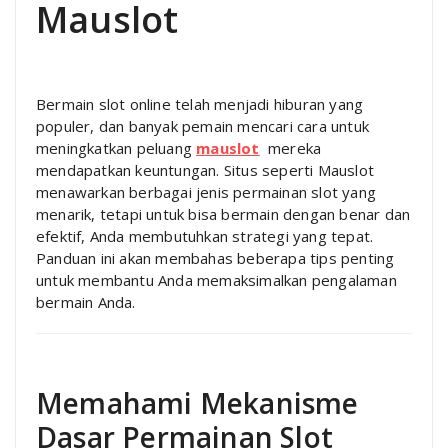
Mauslot
Bermain slot online telah menjadi hiburan yang
populer, dan banyak pemain mencari cara untuk
meningkatkan peluang
mauslot
mereka
mendapatkan keuntungan. Situs seperti Mauslot
menawarkan berbagai jenis permainan slot yang
menarik, tetapi untuk bisa bermain dengan benar dan
efektif, Anda membutuhkan strategi yang tepat.
Panduan ini akan membahas beberapa tips penting
untuk membantu Anda memaksimalkan pengalaman
bermain Anda.
Memahami Mekanisme
Dasar Permainan Slot