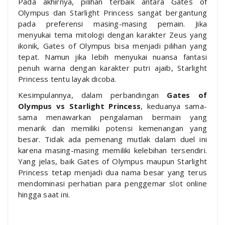
Pada akhirnya, pilihan terbaik antara Gates of
Olympus dan Starlight Princess sangat bergantung
pada preferensi masing-masing pemain. Jika
menyukai tema mitologi dengan karakter Zeus yang
ikonik, Gates of Olympus bisa menjadi pilihan yang
tepat. Namun jika lebih menyukai nuansa fantasi
penuh warna dengan karakter putri ajaib, Starlight
Princess tentu layak dicoba.
Kesimpulannya, dalam perbandingan
Gates of
Olympus vs Starlight Princess
, keduanya sama-
sama menawarkan pengalaman bermain yang
menarik dan memiliki potensi kemenangan yang
besar. Tidak ada pemenang mutlak dalam duel ini
karena masing-masing memiliki kelebihan tersendiri.
Yang jelas, baik Gates of Olympus maupun Starlight
Princess tetap menjadi dua nama besar yang terus
mendominasi perhatian para penggemar slot online
hingga saat ini.