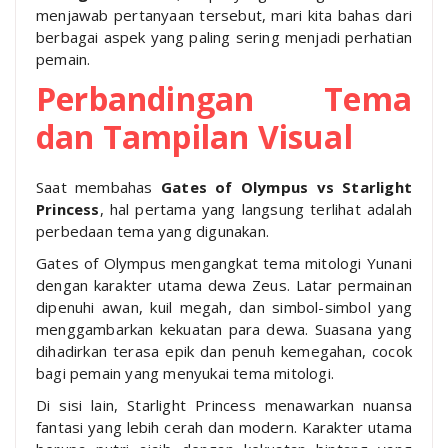
menjawab pertanyaan tersebut, mari kita bahas dari
berbagai aspek yang paling sering menjadi perhatian
pemain.
Perbandingan Tema
dan Tampilan Visual
Saat membahas
Gates of Olympus vs Starlight
Princess
, hal pertama yang langsung terlihat adalah
perbedaan tema yang digunakan.
Gates of Olympus mengangkat tema mitologi Yunani
dengan karakter utama dewa Zeus. Latar permainan
dipenuhi awan, kuil megah, dan simbol-simbol yang
menggambarkan kekuatan para dewa. Suasana yang
dihadirkan terasa epik dan penuh kemegahan, cocok
bagi pemain yang menyukai tema mitologi.
Di sisi lain, Starlight Princess menawarkan nuansa
fantasi yang lebih cerah dan modern. Karakter utama