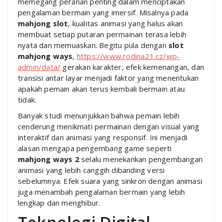
memegang peranan penting dalam menciptakan
pengalaman bermain yang imersif. Misalnya pada
mahjong slot
, kualitas animasi yang halus akan
membuat setiap putaran permainan terasa lebih
nyata dan memuaskan. Begitu pula dengan
slot
mahjong ways
,
https://www.rodina21.cz/wp-
admin/data/
gerakan karakter, efek kemenangan, dan
transisi antar layar menjadi faktor yang menentukan
apakah pemain akan terus kembali bermain atau
tidak.
Banyak studi menunjukkan bahwa pemain lebih
cenderung menikmati permainan dengan visual yang
interaktif dan animasi yang responsif. Ini menjadi
alasan mengapa pengembang game seperti
mahjong ways 2
selalu menekankan pengembangan
animasi yang lebih canggih dibanding versi
sebelumnya. Efek suara yang sinkron dengan animasi
juga menambah pengalaman bermain yang lebih
lengkap dan menghibur.