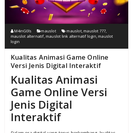
M4inG0ls
mauslot
mauslot
,
mauslot 777
,
mauslot alternatif
,
mauslot link alternatif login
,
mauslot
login
Kualitas Animasi Game Online
Versi Jenis Digital Interaktif
Kualitas Animasi
Game Online Versi
Jenis Digital
Interaktif
Dalam era digital yang terus berkembang, kualitas