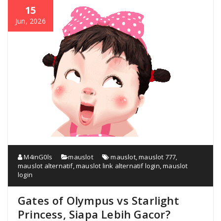
15
Jun, 2026
M4inG0ls
mauslot
mauslot
,
mauslot 777
,
mauslot alternatif
,
mauslot link alternatif login
,
mauslot
login
Gates of Olympus vs Starlight
Princess, Siapa Lebih Gacor?