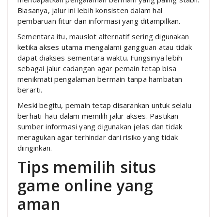
Biasanya, jalur ini lebih konsisten dalam hal
pembaruan fitur dan informasi yang ditampilkan.
Sementara itu, mauslot alternatif sering digunakan
ketika akses utama mengalami gangguan atau tidak
dapat diakses sementara waktu. Fungsinya lebih
sebagai jalur cadangan agar pemain tetap bisa
menikmati pengalaman bermain tanpa hambatan
berarti.
Meski begitu, pemain tetap disarankan untuk selalu
berhati-hati dalam memilih jalur akses. Pastikan
sumber informasi yang digunakan jelas dan tidak
meragukan agar terhindar dari risiko yang tidak
diinginkan.
Tips memilih situs
game online yang
aman