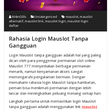
M4inG0ls
Uncategorized
mauslot
,
mauslot
alternatif
,
mauslot link
,
mauslot login
,
mauslot login
daftar
Rahasia Login Mauslot Tanpa
Gangguan
Login Mauslot tanpa gangguan adalah hal yang paling
dicari oleh para penggemar permainan slot online.
Mauslot 777 menyediakan berbagai permainan
menarik, namun kenyamanan akses sangat
memengaruhi pengalaman bermain. Dengan
memahami rahasia login Mauslot tanpa hambatan,
pemain bisa menikmati permainan dengan lebih
lancar dan meningkatkan peluang menang setiap hari.
Langkah pertama untuk memastikan login Mauslot
tanpa gangguan adalah menggunakan link
mauslot