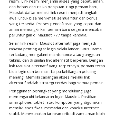
resmi. Link resmi menjamin akses yang cepat, aman,
dan bebas dari risiko penipuan. Bagi pemain baru,
Mauslot daftar melalui link resmi menjadi langkah
awal untuk bisa menikmati semua fitur dan bonus
yang tersedia. Proses pendaftaran yang cepat dan
aman memungkinkan pemain baru segera mencoba
peruntungan di Mauslot 777 tanpa kendala.
Selain link resmi, Mauslot alternatif juga menjadi
rahasia penting agar login selalu lancar. Situs utama
terkadang mengalami maintenance atau gangguan
teknis, dan di sinilah link alternatif berperan. Dengan
link Mauslot alternatif yang terpercaya, pemain tetap
bisa login dan bermain tanpa kehilangan peluang
menang. Memiliki cadangan akses melalui link
alternatif adalah strategi cerdas bagi semua pemain.
Penggunaan perangkat yang mendukung juga
memengaruhi kelancaran login Mauslot. Pastikan
smartphone, tablet, atau komputer yang digunakan
memiliki spesifikasi memadai dan koneksi internet
stabil. Menggunakan jaringan pribadi yang aman lebih