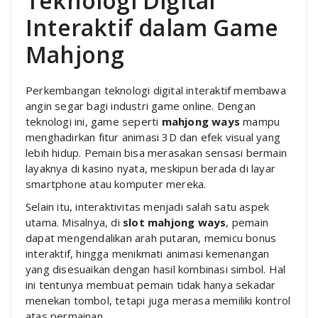
Teknologi Digital
Interaktif dalam Game
Mahjong
Perkembangan teknologi digital interaktif membawa
angin segar bagi industri game online. Dengan
teknologi ini, game seperti
mahjong ways
mampu
menghadirkan fitur animasi 3D dan efek visual yang
lebih hidup. Pemain bisa merasakan sensasi bermain
layaknya di kasino nyata, meskipun berada di layar
smartphone atau komputer mereka.
Selain itu, interaktivitas menjadi salah satu aspek
utama. Misalnya, di
slot mahjong ways
, pemain
dapat mengendalikan arah putaran, memicu bonus
interaktif, hingga menikmati animasi kemenangan
yang disesuaikan dengan hasil kombinasi simbol. Hal
ini tentunya membuat pemain tidak hanya sekadar
menekan tombol, tetapi juga merasa memiliki kontrol
atas permainan.