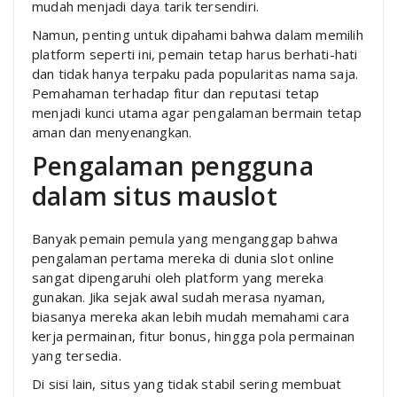
mudah menjadi daya tarik tersendiri.
Namun, penting untuk dipahami bahwa dalam memilih
platform seperti ini, pemain tetap harus berhati-hati
dan tidak hanya terpaku pada popularitas nama saja.
Pemahaman terhadap fitur dan reputasi tetap
menjadi kunci utama agar pengalaman bermain tetap
aman dan menyenangkan.
Pengalaman pengguna
dalam situs mauslot
Banyak pemain pemula yang menganggap bahwa
pengalaman pertama mereka di dunia slot online
sangat dipengaruhi oleh platform yang mereka
gunakan. Jika sejak awal sudah merasa nyaman,
biasanya mereka akan lebih mudah memahami cara
kerja permainan, fitur bonus, hingga pola permainan
yang tersedia.
Di sisi lain, situs yang tidak stabil sering membuat