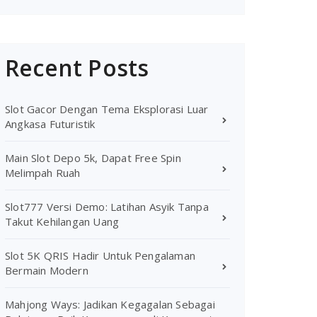
Recent Posts
Slot Gacor Dengan Tema Eksplorasi Luar
Angkasa Futuristik
Main Slot Depo 5k, Dapat Free Spin
Melimpah Ruah
Slot777 Versi Demo: Latihan Asyik Tanpa
Takut Kehilangan Uang
Slot 5K QRIS Hadir Untuk Pengalaman
Bermain Modern
Mahjong Ways: Jadikan Kegagalan Sebagai