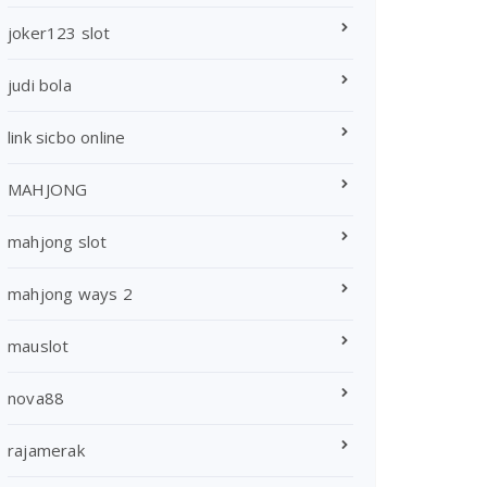
joker123 slot
judi bola
link sicbo online
MAHJONG
mahjong slot
mahjong ways 2
mauslot
nova88
rajamerak