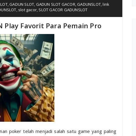
SLOT
,
GADUN SLOT
,
GADUN SLOT GACOR
,
GADUNSLOT
,
link
ADUNSLOT
,
slot gacor
,
SLOT GACOR GADUNSLOT
Play Favorit Para Pemain Pro
inan poker telah menjadi salah satu game yang paling