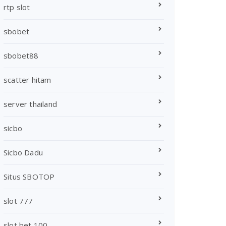
rtp slot
sbobet
sbobet88
scatter hitam
server thailand
sicbo
Sicbo Dadu
Situs SBOTOP
slot 777
slot bet 100