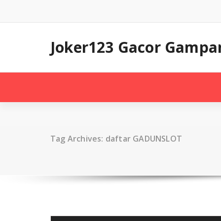
Skip
to
content
Joker123 Gacor Gampa
Tag Archives: daftar GADUNSLOT