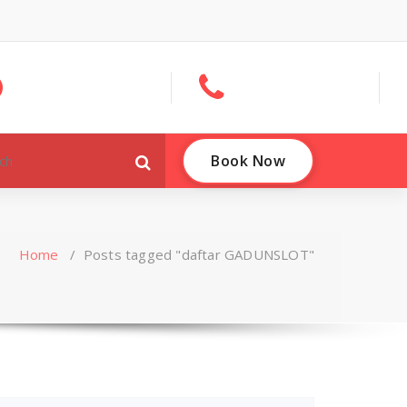
Book Now
Home
/
Posts tagged "daftar GADUNSLOT"