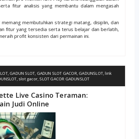
serta fitur analisis yang membantu dalam mengasah
y memang membutuhkan strategi matang, disiplin, dan
itur yang tersedia serta terus belajar dan berlatih,
raih profit konsisten dari permainan ini.
SLOT
,
GADUN SLOT
,
GADUN SLOT GACOR
,
GADUNSLOT
,
link
ADUNSLOT
,
slot gacor
,
SLOT GACOR GADUNSLOT
lette Live Casino Teraman:
in Judi Online