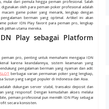
, mulai dari pemula hingga pemain profesional. Salah
 digunakan oleh para pemain poker profesional adalah
ai macam game poker yang menarik, lengkap dengan
ngalaman bermain yang optimal. Artikel ini akan
e poker IDN Play favorit para pemain pro, lengkap
i pilihan utama mereka.
DN Play sebagai Platform
a pemain pro, penting untuk memahami mengapa IDN
dikenal karena keandalannya, sistem keamanan yang
 mendukung pengalaman bermain yang nyaman dan adil.
SLOT
berbagai varian permainan poker yang lengkap,
a Susun yang sangat populer di Indonesia dan Asia.
adalah dukungan server stabil, transaksi deposit dan
gan yang responsif. Dengan kemudahan akses melalui
ile, pemain profesional pun memilih IDN Play sebagai
it secara konsisten.