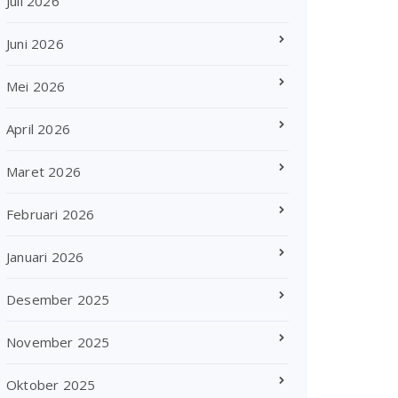
Juli 2026
Juni 2026
Mei 2026
April 2026
Maret 2026
Februari 2026
Januari 2026
Desember 2025
November 2025
Oktober 2025