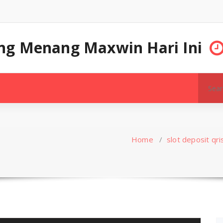
ng Menang Maxwin Hari Ini
Search
for:
Home
/
slot deposit qri