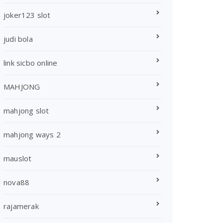
joker123 slot
judi bola
link sicbo online
MAHJONG
mahjong slot
mahjong ways 2
mauslot
nova88
rajamerak