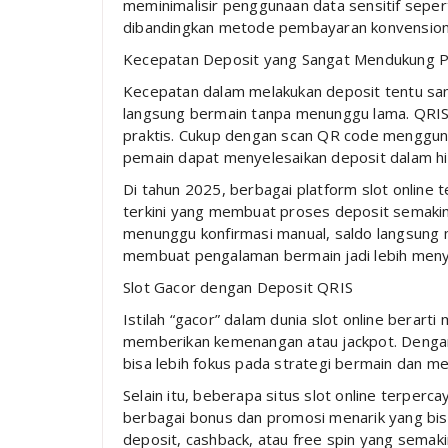
meminimalisir penggunaan data sensitif sepert
dibandingkan metode pembayaran konvension
Kecepatan Deposit yang Sangat Mendukung 
Kecepatan dalam melakukan deposit tentu sang
langsung bermain tanpa menunggu lama. QRIS
praktis. Cukup dengan scan QR code menggunak
pemain dapat menyelesaikan deposit dalam hi
Di tahun 2025, berbagai platform slot online
terkini yang membuat proses deposit semakin 
menunggu konfirmasi manual, saldo langsung m
membuat pengalaman bermain jadi lebih meny
Slot Gacor dengan Deposit QRIS
Istilah “gacor” dalam dunia slot online berart
memberikan kemenangan atau jackpot. Deng
bisa lebih fokus pada strategi bermain dan m
Selain itu, beberapa situs slot online terpe
berbagai bonus dan promosi menarik yang bi
deposit, cashback, atau free spin yang sema