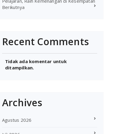
Pelajaran, Raih Kemenangan di Kesempatan
Berikutnya
Recent Comments
Tidak ada komentar untuk
ditampilkan.
Archives
Agustus 2026