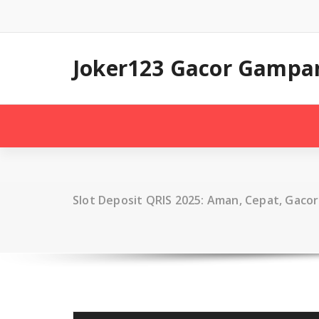
Skip
to
content
Joker123 Gacor Gampa
Slot Deposit QRIS 2025: Aman, Cepat, Gacor