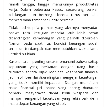
rumah tangga, hingga menurunnya produktivitas
kerja. Dalam beberapa kasus, seseorang bahkan
kehilangan aset berharga karena terus berusaha
mencari dana tambahan untuk bermain.
Tidak sedikit pula pemain yang akhirnya menyadari
bahwa total kerugian mereka jauh lebih besar
dibandingkan kemenangan yang pernah diperoleh.
Namun pada saat itu, kondisi keuangan sudah
terlanjur terdampak dan membutuhkan waktu lama
untuk dipulihkan.
Karena itulah, penting untuk memahami bahwa setiap
keputusan yang berkaitan dengan uang harus
dilakukan secara bijak. Menjaga kesehatan finansial
jauh lebih bernilai dibandingkan mengejar keuntungan
yang tidak memiliki kepastian. Dengan memahami
risiko finansial judi online yang sering diabaikan
pemain, masyarakat dapat lebih waspada dan
mampu mengambil keputusan yang lebih baik demi
masa depan keuangan yang stabil.