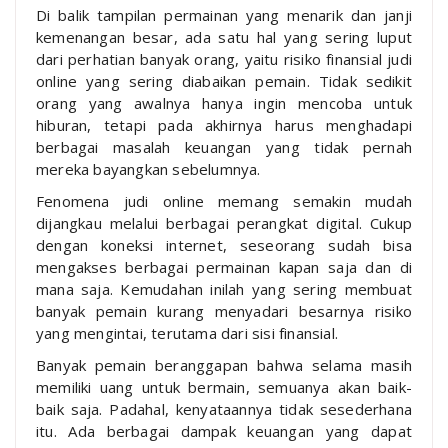
Di balik tampilan permainan yang menarik dan janji
kemenangan besar, ada satu hal yang sering luput
dari perhatian banyak orang, yaitu risiko finansial judi
online yang sering diabaikan pemain. Tidak sedikit
orang yang awalnya hanya ingin mencoba untuk
hiburan, tetapi pada akhirnya harus menghadapi
berbagai masalah keuangan yang tidak pernah
mereka bayangkan sebelumnya.
Fenomena judi online memang semakin mudah
dijangkau melalui berbagai perangkat digital. Cukup
dengan koneksi internet, seseorang sudah bisa
mengakses berbagai permainan kapan saja dan di
mana saja. Kemudahan inilah yang sering membuat
banyak pemain kurang menyadari besarnya risiko
yang mengintai, terutama dari sisi finansial.
Banyak pemain beranggapan bahwa selama masih
memiliki uang untuk bermain, semuanya akan baik-
baik saja. Padahal, kenyataannya tidak sesederhana
itu. Ada berbagai dampak keuangan yang dapat