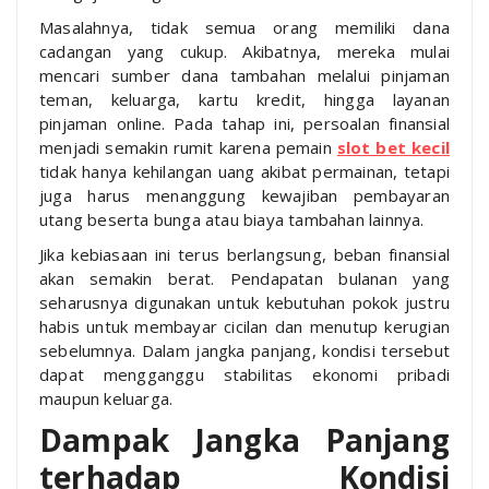
Masalahnya, tidak semua orang memiliki dana
cadangan yang cukup. Akibatnya, mereka mulai
mencari sumber dana tambahan melalui pinjaman
teman, keluarga, kartu kredit, hingga layanan
pinjaman online. Pada tahap ini, persoalan finansial
menjadi semakin rumit karena pemain
slot bet kecil
tidak hanya kehilangan uang akibat permainan, tetapi
juga harus menanggung kewajiban pembayaran
utang beserta bunga atau biaya tambahan lainnya.
Jika kebiasaan ini terus berlangsung, beban finansial
akan semakin berat. Pendapatan bulanan yang
seharusnya digunakan untuk kebutuhan pokok justru
habis untuk membayar cicilan dan menutup kerugian
sebelumnya. Dalam jangka panjang, kondisi tersebut
dapat mengganggu stabilitas ekonomi pribadi
maupun keluarga.
Dampak Jangka Panjang
terhadap Kondisi