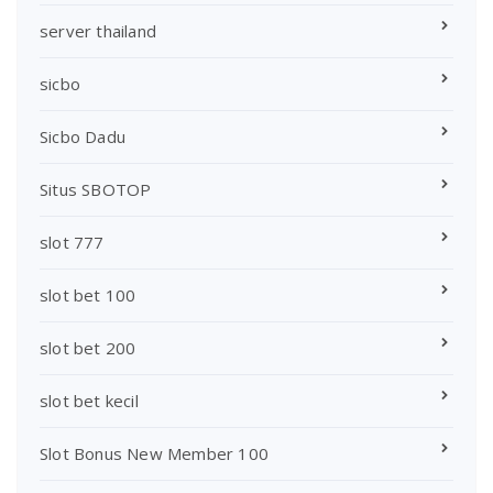
server thailand
sicbo
Sicbo Dadu
Situs SBOTOP
slot 777
slot bet 100
slot bet 200
slot bet kecil
Slot Bonus New Member 100