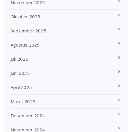
November 2025
Oktober 2025
September 2025
Agustus 2025
Juli 2025
Juni 2025
April 2025
Maret 2025
Desember 2024
November 2024