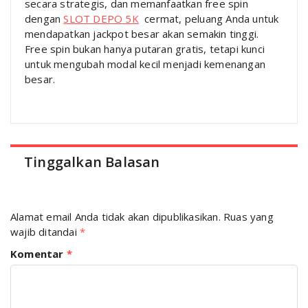
secara strategis, dan memanfaatkan free spin
dengan
SLOT DEPO 5K
cermat, peluang Anda untuk
mendapatkan jackpot besar akan semakin tinggi.
Free spin bukan hanya putaran gratis, tetapi kunci
untuk mengubah modal kecil menjadi kemenangan
besar.
Tinggalkan Balasan
Alamat email Anda tidak akan dipublikasikan.
Ruas yang
wajib ditandai
*
Komentar
*