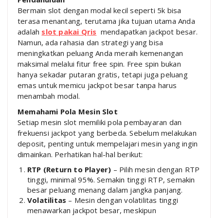
Bermain slot dengan modal kecil seperti 5k bisa
terasa menantang, terutama jika tujuan utama Anda
adalah
slot pakai Qris
mendapatkan jackpot besar.
Namun, ada rahasia dan strategi yang bisa
meningkatkan peluang Anda meraih kemenangan
maksimal melalui fitur free spin. Free spin bukan
hanya sekadar putaran gratis, tetapi juga peluang
emas untuk memicu jackpot besar tanpa harus
menambah modal.
Memahami Pola Mesin Slot
Setiap mesin slot memiliki pola pembayaran dan
frekuensi jackpot yang berbeda. Sebelum melakukan
deposit, penting untuk mempelajari mesin yang ingin
dimainkan. Perhatikan hal-hal berikut:
RTP (Return to Player)
– Pilih mesin dengan RTP
tinggi, minimal 95%. Semakin tinggi RTP, semakin
besar peluang menang dalam jangka panjang.
Volatilitas
– Mesin dengan volatilitas tinggi
menawarkan jackpot besar, meskipun