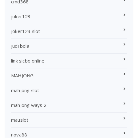
cmd368
joker123
joker123 slot
judi bola
link sicbo online
MAHJONG
mahjong slot
mahjong ways 2
mauslot
nova88