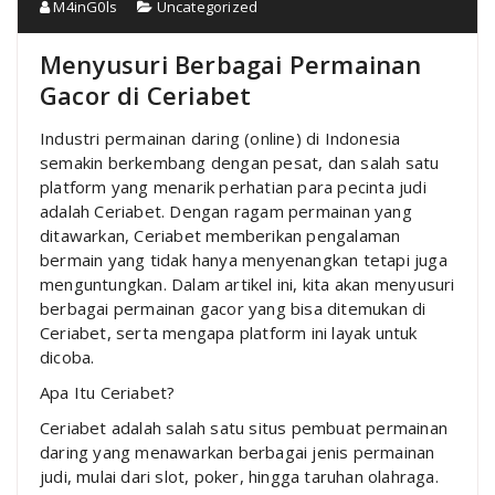
M4inG0ls
Uncategorized
Menyusuri Berbagai Permainan
Gacor di Ceriabet
Industri permainan daring (online) di Indonesia
semakin berkembang dengan pesat, dan salah satu
platform yang menarik perhatian para pecinta judi
adalah Ceriabet. Dengan ragam permainan yang
ditawarkan, Ceriabet memberikan pengalaman
bermain yang tidak hanya menyenangkan tetapi juga
menguntungkan. Dalam artikel ini, kita akan menyusuri
berbagai permainan gacor yang bisa ditemukan di
Ceriabet, serta mengapa platform ini layak untuk
dicoba.
Apa Itu Ceriabet?
Ceriabet adalah salah satu situs pembuat permainan
daring yang menawarkan berbagai jenis permainan
judi, mulai dari slot, poker, hingga taruhan olahraga.