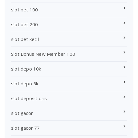
slot bet 100
slot bet 200
slot bet kecil
Slot Bonus New Member 100
slot depo 10k
slot depo 5k
slot deposit qris
slot gacor
slot gacor 77