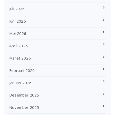
Juli 2026
Juni 2026
Mei 2026
April 2026
Maret 2026
Februari 2026
Januari 2026
Desember 2025
November 2025