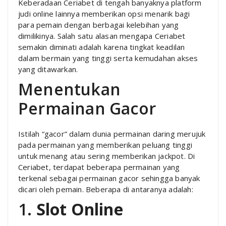
Keberadaan Ceriabet di tengah banyaknya platform
judi online lainnya memberikan opsi menarik bagi
para pemain dengan berbagai kelebihan yang
dimilikinya. Salah satu alasan mengapa Ceriabet
semakin diminati adalah karena tingkat keadilan
dalam bermain yang tinggi serta kemudahan akses
yang ditawarkan.
Menentukan
Permainan Gacor
Istilah “gacor” dalam dunia permainan daring merujuk
pada permainan yang memberikan peluang tinggi
untuk menang atau sering memberikan jackpot. Di
Ceriabet, terdapat beberapa permainan yang
terkenal sebagai permainan gacor sehingga banyak
dicari oleh pemain. Beberapa di antaranya adalah:
1.
Slot Online