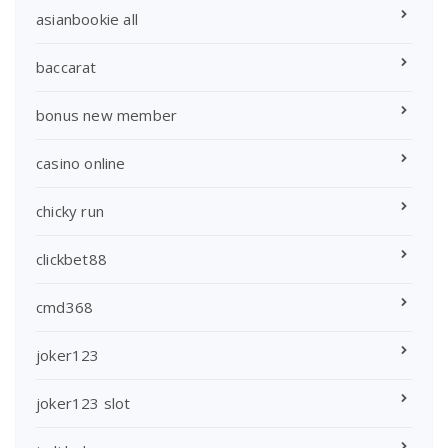
asianbookie all
baccarat
bonus new member
casino online
chicky run
clickbet88
cmd368
joker123
joker123 slot