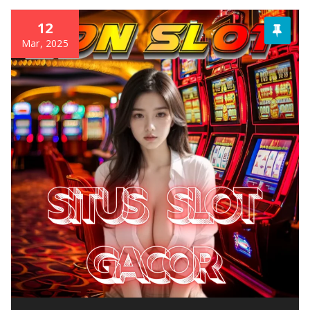
12
Mar, 2025