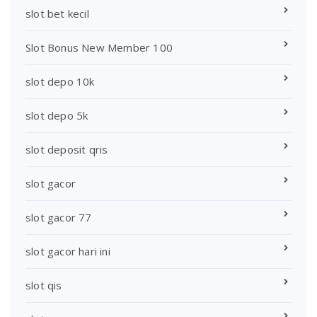
slot bet kecil
Slot Bonus New Member 100
slot depo 10k
slot depo 5k
slot deposit qris
slot gacor
slot gacor 77
slot gacor hari ini
slot qis