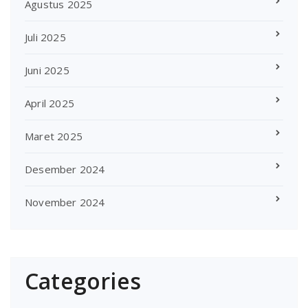
Agustus 2025
Juli 2025
Juni 2025
April 2025
Maret 2025
Desember 2024
November 2024
Categories