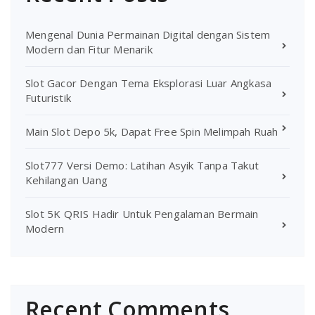
Mengenal Dunia Permainan Digital dengan Sistem
Modern dan Fitur Menarik
Slot Gacor Dengan Tema Eksplorasi Luar Angkasa
Futuristik
Main Slot Depo 5k, Dapat Free Spin Melimpah Ruah
Slot777 Versi Demo: Latihan Asyik Tanpa Takut
Kehilangan Uang
Slot 5K QRIS Hadir Untuk Pengalaman Bermain
Modern
Recent Comments