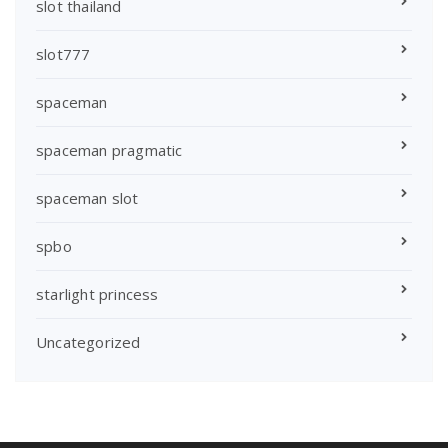
slot thailand
slot777
spaceman
spaceman pragmatic
spaceman slot
spbo
starlight princess
Uncategorized