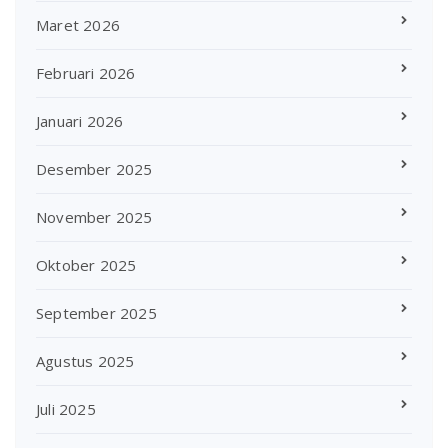
Maret 2026
Februari 2026
Januari 2026
Desember 2025
November 2025
Oktober 2025
September 2025
Agustus 2025
Juli 2025