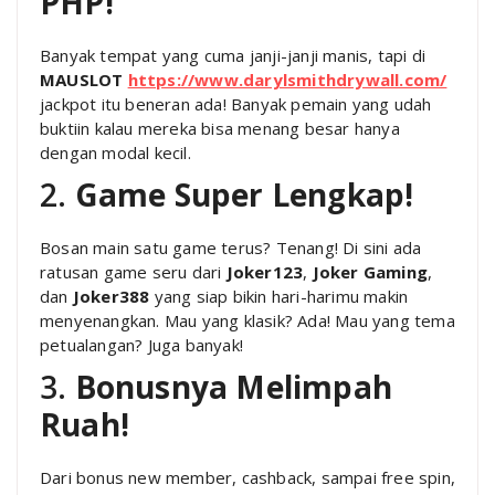
PHP!
Banyak tempat yang cuma janji-janji manis, tapi di
MAUSLOT
https://www.darylsmithdrywall.com/
jackpot itu beneran ada! Banyak pemain yang udah
buktiin kalau mereka bisa menang besar hanya
dengan modal kecil.
2.
Game Super Lengkap!
Bosan main satu game terus? Tenang! Di sini ada
ratusan game seru dari
Joker123
,
Joker Gaming
,
dan
Joker388
yang siap bikin hari-harimu makin
menyenangkan. Mau yang klasik? Ada! Mau yang tema
petualangan? Juga banyak!
3.
Bonusnya Melimpah
Ruah!
Dari bonus new member, cashback, sampai free spin,