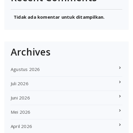
Tidak ada komentar untuk ditampilkan.
Archives
Agustus 2026
Juli 2026
Juni 2026
Mei 2026
April 2026