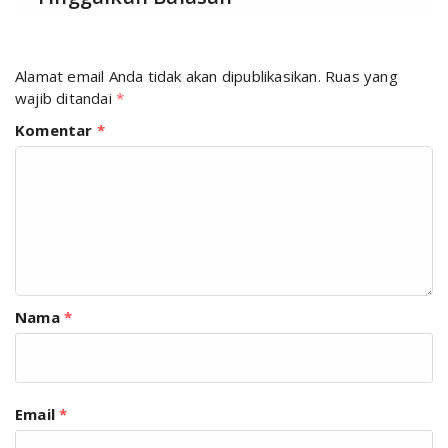
Alamat email Anda tidak akan dipublikasikan.
Ruas yang
wajib ditandai
*
Komentar
*
Nama
*
Email
*