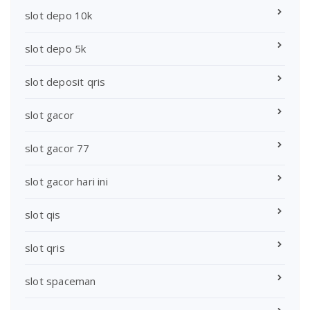
slot depo 10k
slot depo 5k
slot deposit qris
slot gacor
slot gacor 77
slot gacor hari ini
slot qis
slot qris
slot spaceman