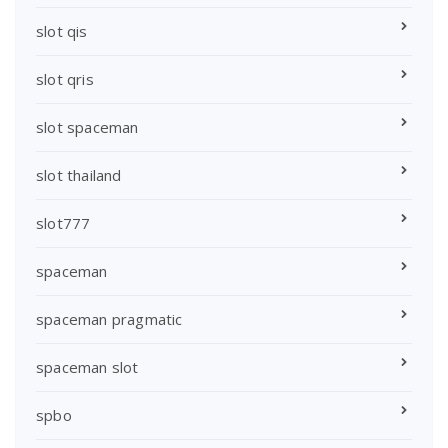
slot qis
slot qris
slot spaceman
slot thailand
slot777
spaceman
spaceman pragmatic
spaceman slot
spbo