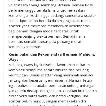
volatilitasnya yang seimbang. Artinya, pemain tidak
perlu menunggu terlalu lama untuk merasakan
kemenangan kecil hingga sedang, sementara scatter
dan jackpot tetap berada dalam jangkauan. Bonus
scatter yang melimpah memberikan kesempatan
bagi pemain dengan modal terbatas untuk
memperpanjang waktu bermain. Semakin lama
bermain, semakin besar pula peluang meraih
kemenangan besar.
Kesimpulan dan Rekomendasi Bermain Mahjong
Ways
Mahjong Ways layak disebut favorit hari ini karena
kombinasi sempurna antara hiburan dan peluang
keuntungan. Bonus scatter yang melimpah menjadi
jantung dari keseruan permainan ini. Namun, tetap
ingat bahwa slot adalah permainan untung-untungan
yang perlu disikapi dengan bijak. Gunakan fitur kontrol
diri seperti batas waktu dan batas kerugian. Jika
scatter belum muncul, jangan memaksakan diri.