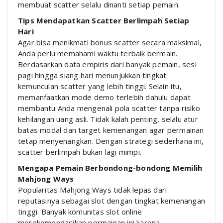
membuat scatter selalu dinanti setiap pemain.
Tips Mendapatkan Scatter Berlimpah Setiap
Hari
Agar bisa menikmati bonus scatter secara maksimal,
Anda perlu memahami waktu terbaik bermain.
Berdasarkan data empiris dari banyak pemain, sesi
pagi hingga siang hari menunjukkan tingkat
kemunculan scatter yang lebih tinggi. Selain itu,
memanfaatkan mode demo terlebih dahulu dapat
membantu Anda mengenali pola scatter tanpa risiko
kehilangan uang asli. Tidak kalah penting, selalu atur
batas modal dan target kemenangan agar permainan
tetap menyenangkan. Dengan strategi sederhana ini,
scatter berlimpah bukan lagi mimpi.
Mengapa Pemain Berbondong-bondong Memilih
Mahjong Ways
Popularitas Mahjong Ways tidak lepas dari
reputasinya sebagai slot dengan tingkat kemenangan
tinggi. Banyak komunitas slot online
merekomendasikan permainan ini karena