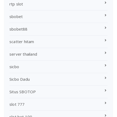
rtp slot
sbobet
sbobet88
scatter hitam
server thailand
sicbo
Sicbo Dadu
Situs SBOTOP
slot 777
slot bet 100