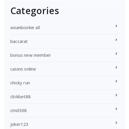
Categories
asianbookie all
baccarat
bonus new member
casino online
chicky run
clickbet88
cmd368
joker123