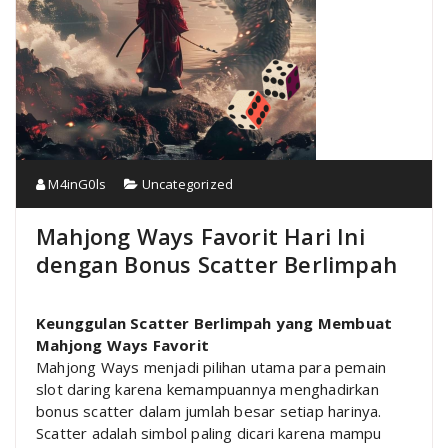
M4inG0ls
Uncategorized
Mahjong Ways Favorit Hari Ini
dengan Bonus Scatter Berlimpah
Keunggulan Scatter Berlimpah yang Membuat
Mahjong Ways Favorit
Mahjong Ways menjadi pilihan utama para pemain
slot daring karena kemampuannya menghadirkan
bonus scatter dalam jumlah besar setiap harinya.
Scatter adalah simbol paling dicari karena mampu