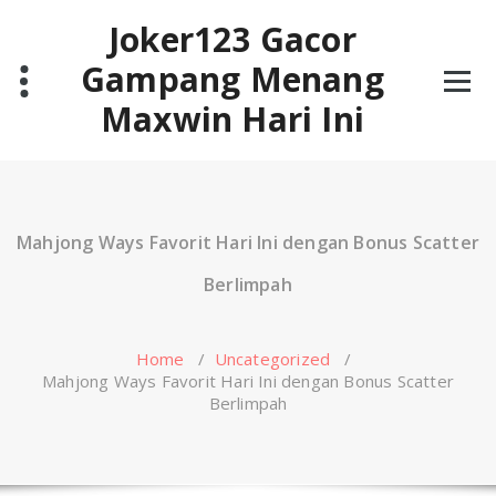
Skip
Joker123 Gacor
to
content
Gampang Menang
Maxwin Hari Ini
Mahjong Ways Favorit Hari Ini dengan Bonus Scatter
Berlimpah
Home
/
Uncategorized
/
Mahjong Ways Favorit Hari Ini dengan Bonus Scatter
Berlimpah