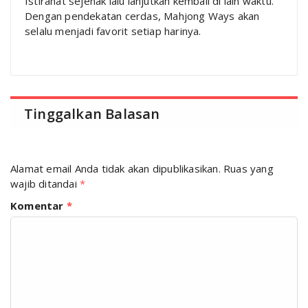
Istirahat sejenak lalu lanjutkan kembali di lain waktu.
Dengan pendekatan cerdas, Mahjong Ways akan
selalu menjadi favorit setiap harinya.
Tinggalkan Balasan
Alamat email Anda tidak akan dipublikasikan.
Ruas yang
wajib ditandai
*
Komentar
*