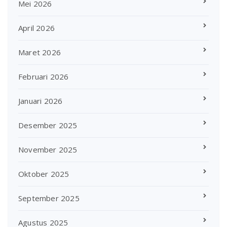
Mei 2026
April 2026
Maret 2026
Februari 2026
Januari 2026
Desember 2025
November 2025
Oktober 2025
September 2025
Agustus 2025