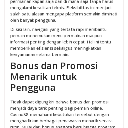
permainan kapan saja dan di mana saja tanpa harus
mengalami kesulitan teknis. Fleksibilitas ini menjadi
salah satu alasan mengapa platform semakin diminati
oleh banyak pengguna.
Di sisi lain, navigasi yang tertata rapi membantu
pemain menemukan menu permainan maupun
informasi penting dengan lebih cepat. Hal ini tentu
memberikan efisiensi sekaligus meningkatkan
kenyamanan selama bermain.
Bonus dan Promosi
Menarik untuk
Pengguna
Tidak dapat dipungkiri bahwa bonus dan promosi
menjadi daya tarik penting bagi pemain online.
Casino88 memahami kebutuhan tersebut dengan
menghadirkan berbagai penawaran menarik secara
rutin. Mulai dari bonus anggota baru hingga program