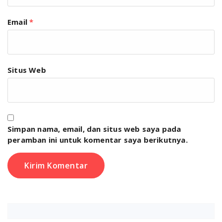
Email
*
Situs Web
Simpan nama, email, dan situs web saya pada
peramban ini untuk komentar saya berikutnya.