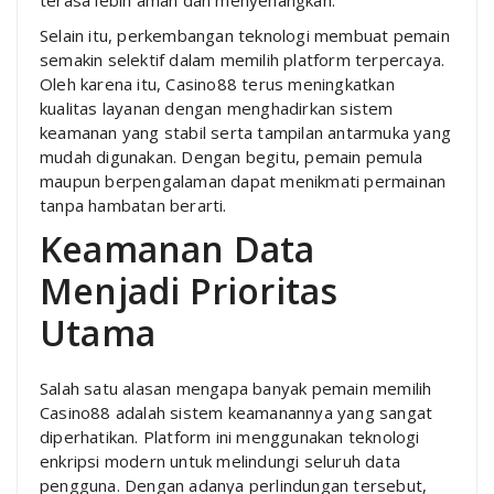
Selain itu, perkembangan teknologi membuat pemain
semakin selektif dalam memilih platform terpercaya.
Oleh karena itu, Casino88 terus meningkatkan
kualitas layanan dengan menghadirkan sistem
keamanan yang stabil serta tampilan antarmuka yang
mudah digunakan. Dengan begitu, pemain pemula
maupun berpengalaman dapat menikmati permainan
tanpa hambatan berarti.
Keamanan Data
Menjadi Prioritas
Utama
Salah satu alasan mengapa banyak pemain memilih
Casino88 adalah sistem keamanannya yang sangat
diperhatikan. Platform ini menggunakan teknologi
enkripsi modern untuk melindungi seluruh data
pengguna. Dengan adanya perlindungan tersebut,