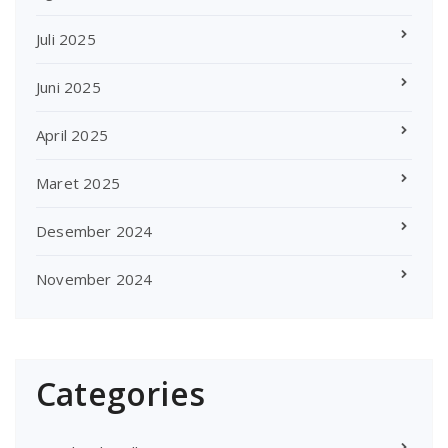
Juli 2025
Juni 2025
April 2025
Maret 2025
Desember 2024
November 2024
Categories