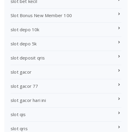
slot bet kecil
Slot Bonus New Member 100
slot depo 10k
slot depo 5k
slot deposit qris
slot gacor
slot gacor 77
slot gacor hari ini
slot qis
slot qris