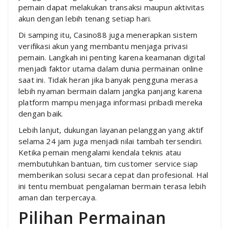
pemain dapat melakukan transaksi maupun aktivitas
akun dengan lebih tenang setiap hari.
Di samping itu, Casino88 juga menerapkan sistem
verifikasi akun yang membantu menjaga privasi
pemain. Langkah ini penting karena keamanan digital
menjadi faktor utama dalam dunia permainan online
saat ini. Tidak heran jika banyak pengguna merasa
lebih nyaman bermain dalam jangka panjang karena
platform mampu menjaga informasi pribadi mereka
dengan baik.
Lebih lanjut, dukungan layanan pelanggan yang aktif
selama 24 jam juga menjadi nilai tambah tersendiri.
Ketika pemain mengalami kendala teknis atau
membutuhkan bantuan, tim customer service siap
memberikan solusi secara cepat dan profesional. Hal
ini tentu membuat pengalaman bermain terasa lebih
aman dan terpercaya.
Pilihan Permainan