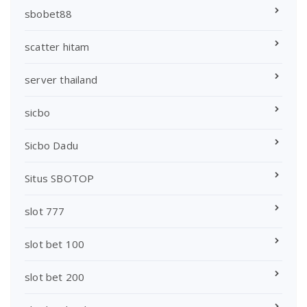
sbobet88
scatter hitam
server thailand
sicbo
Sicbo Dadu
Situs SBOTOP
slot 777
slot bet 100
slot bet 200