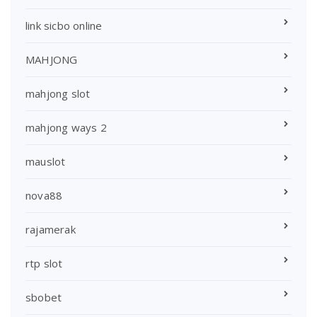
link sicbo online
MAHJONG
mahjong slot
mahjong ways 2
mauslot
nova88
rajamerak
rtp slot
sbobet