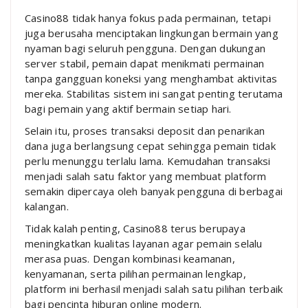
Casino88 tidak hanya fokus pada permainan, tetapi
juga berusaha menciptakan lingkungan bermain yang
nyaman bagi seluruh pengguna. Dengan dukungan
server stabil, pemain dapat menikmati permainan
tanpa gangguan koneksi yang menghambat aktivitas
mereka. Stabilitas sistem ini sangat penting terutama
bagi pemain yang aktif bermain setiap hari.
Selain itu, proses transaksi deposit dan penarikan
dana juga berlangsung cepat sehingga pemain tidak
perlu menunggu terlalu lama. Kemudahan transaksi
menjadi salah satu faktor yang membuat platform
semakin dipercaya oleh banyak pengguna di berbagai
kalangan.
Tidak kalah penting, Casino88 terus berupaya
meningkatkan kualitas layanan agar pemain selalu
merasa puas. Dengan kombinasi keamanan,
kenyamanan, serta pilihan permainan lengkap,
platform ini berhasil menjadi salah satu pilihan terbaik
bagi pencinta hiburan online modern.