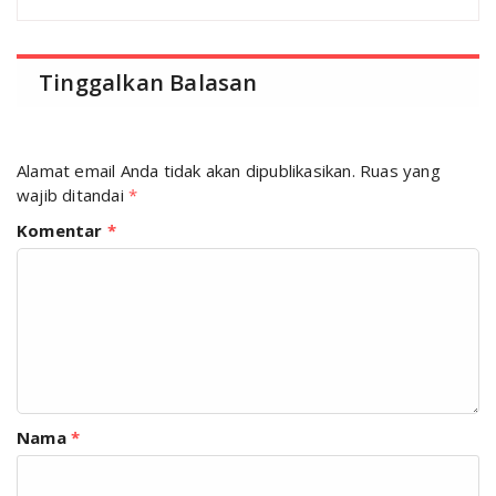
Tinggalkan Balasan
Alamat email Anda tidak akan dipublikasikan.
Ruas yang
wajib ditandai
*
Komentar
*
Nama
*