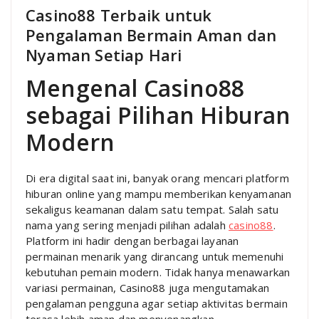
Casino88 Terbaik untuk
Pengalaman Bermain Aman dan
Nyaman Setiap Hari
Mengenal Casino88
sebagai Pilihan Hiburan
Modern
Di era digital saat ini, banyak orang mencari platform
hiburan online yang mampu memberikan kenyamanan
sekaligus keamanan dalam satu tempat. Salah satu
nama yang sering menjadi pilihan adalah
casino88
.
Platform ini hadir dengan berbagai layanan
permainan menarik yang dirancang untuk memenuhi
kebutuhan pemain modern. Tidak hanya menawarkan
variasi permainan, Casino88 juga mengutamakan
pengalaman pengguna agar setiap aktivitas bermain
terasa lebih aman dan menyenangkan.