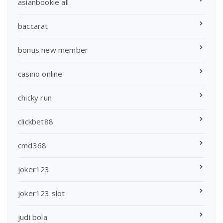
asianbookie all
baccarat
bonus new member
casino online
chicky run
clickbet88
cmd368
joker123
joker123 slot
judi bola