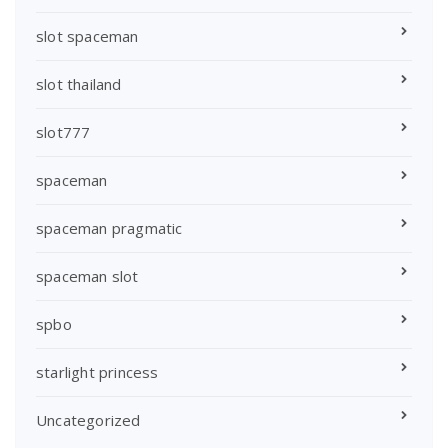
slot spaceman
slot thailand
slot777
spaceman
spaceman pragmatic
spaceman slot
spbo
starlight princess
Uncategorized