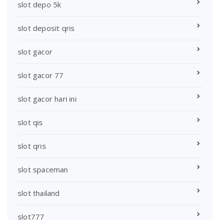
slot depo 5k
slot deposit qris
slot gacor
slot gacor 77
slot gacor hari ini
slot qis
slot qris
slot spaceman
slot thailand
slot777