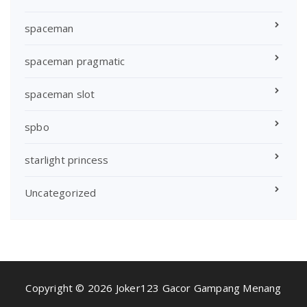
spaceman
spaceman pragmatic
spaceman slot
spbo
starlight princess
Uncategorized
Copyright © 2026 Joker123 Gacor Gampang Menang