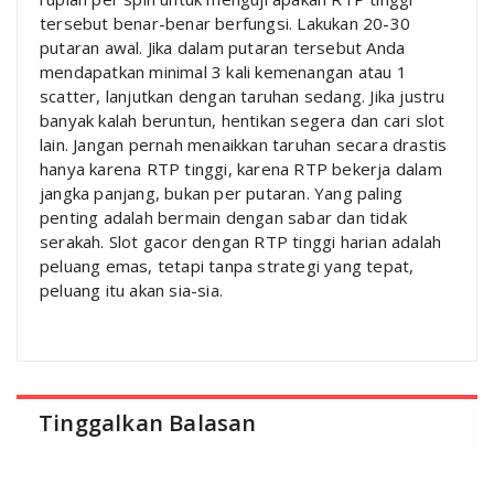
tersebut benar-benar berfungsi. Lakukan 20-30
putaran awal. Jika dalam putaran tersebut Anda
mendapatkan minimal 3 kali kemenangan atau 1
scatter, lanjutkan dengan taruhan sedang. Jika justru
banyak kalah beruntun, hentikan segera dan cari slot
lain. Jangan pernah menaikkan taruhan secara drastis
hanya karena RTP tinggi, karena RTP bekerja dalam
jangka panjang, bukan per putaran. Yang paling
penting adalah bermain dengan sabar dan tidak
serakah. Slot gacor dengan RTP tinggi harian adalah
peluang emas, tetapi tanpa strategi yang tepat,
peluang itu akan sia-sia.
Tinggalkan Balasan