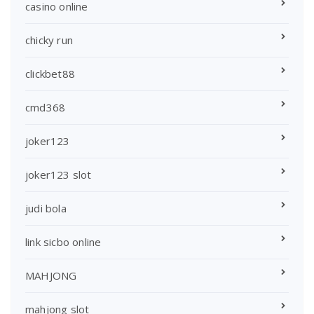
casino online
chicky run
clickbet88
cmd368
joker123
joker123 slot
judi bola
link sicbo online
MAHJONG
mahjong slot