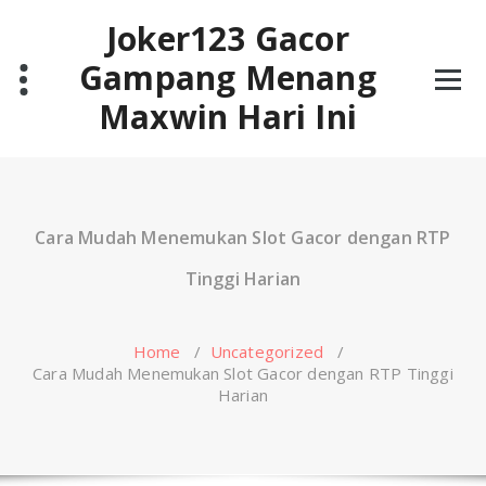
Skip
Joker123 Gacor
to
content
Gampang Menang
Maxwin Hari Ini
Cara Mudah Menemukan Slot Gacor dengan RTP
Tinggi Harian
Home
/
Uncategorized
/
Cara Mudah Menemukan Slot Gacor dengan RTP Tinggi
Harian